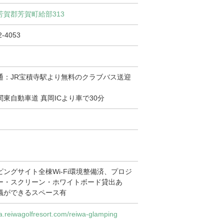
芳賀郡芳賀町給部313
2-4053
通：JR宝積寺駅より無料のクラブバス送迎
関東自動車道 真岡ICより車で30分
ピングサイト全棟Wi-Fi環境整備済、プロジ
ー・スクリーン・ホワイトボード貸出あ
議ができるスペース有
/ja.reiwagolfresort.com/reiwa-glamping