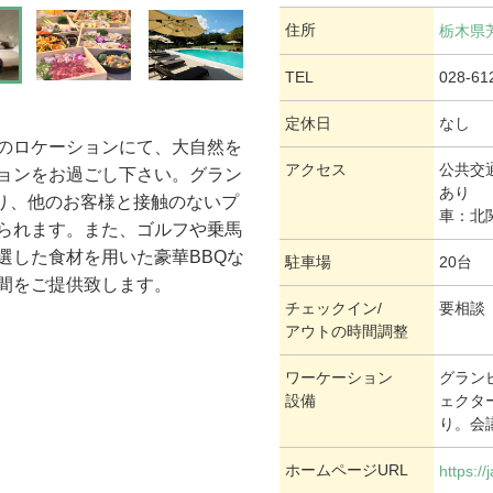
住所
栃木県
TEL
028-61
定休日
なし
のロケーションにて、大自然を
アクセス
公共交
ョンをお過ごし下さい。グラン
あり
おり、他のお客様と接触のないプ
車：北
られます。また、ゴルフや乗馬
選した食材を用いた豪華BBQな
駐車場
20台
間をご提供致します。
チェックイン/
要相談
アウトの時間調整
ワーケーション
グラン
設備
ェクタ
り。会
ホームページURL
https:/