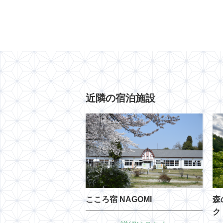
近隣の宿泊施設
こころ宿 NAGOMI
森
ク